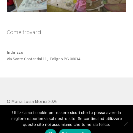
Come trovarci
Indirizzo
Via Sante Costantini 11, Foligno PG 06034
© Maria Luisa Morici 2026
Privacy Policy
Realizzato con WooCommerce
.
Utilizziamo i cookie per essere sicuri che tu possa avere la
migliore esperienza sul nostro sito. Se continui ad utilizzare
questo sito noi assumiamo che tu ne sia felice.
0