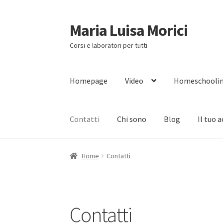
Maria Luisa Morici
Vai
Vai
alla
al
Corsi e laboratori per tutti
navigazione
contenuto
Homepage
Video
Homeschooli
Contatti
Chi sono
Blog
Il tuo 
Home
Contatti
Contatti