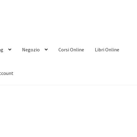
ng
Negozio
Corsi Online
Libri Online
account