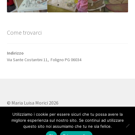
Come trovarci
Indirizzo
Via Sante Costantini 11, Foligno PG 06034
© Maria Luisa Morici 2026
Privacy Policy
Realizzato con WooCommerce
.
Utilizziamo i cookie per essere sicuri che tu possa avere la
migliore esperienza sul nostro sito. Se continui ad utilizzare
questo sito noi assumiamo che tu ne sia felice.
0