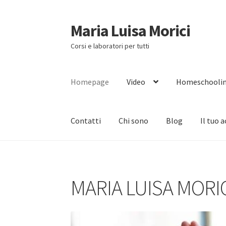
Maria Luisa Morici
Vai
Vai
alla
al
Corsi e laboratori per tutti
navigazione
contenuto
Homepage
Video
Homeschooli
Contatti
Chi sono
Blog
Il tuo 
MARIA LUISA MORI