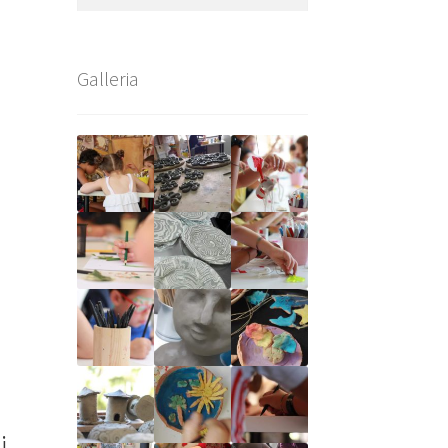
per:
Galleria
i.