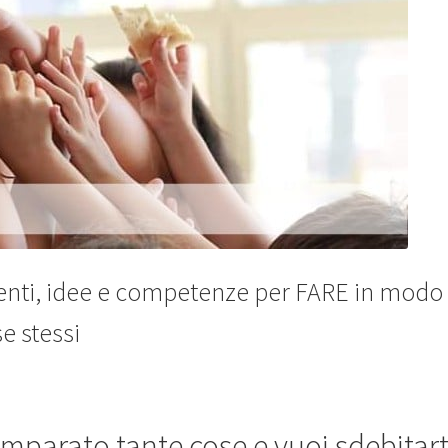
menti, idee e competenze per FARE in modo
e stessi
 imparato tante cose e vuoi sdebitart