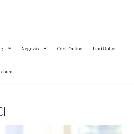
ng
Negozio
Corsi Online
Libri Online
account
CI