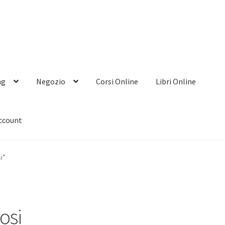
ng
Negozio
Corsi Online
Libri Online
account
i”
osi