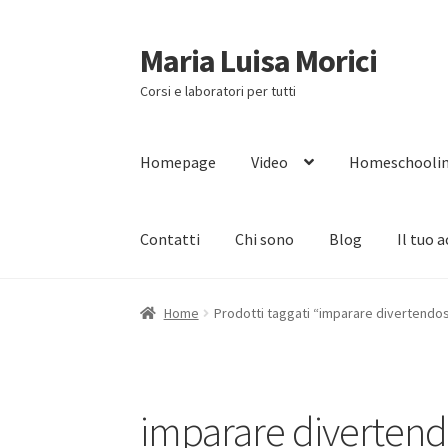
Maria Luisa Morici
Vai
Vai
alla
al
Corsi e laboratori per tutti
navigazione
contenuto
Homepage
Video
Homeschooli
Contatti
Chi sono
Blog
Il tuo 
Home
Prodotti taggati “imparare divertendos
imparare divertend