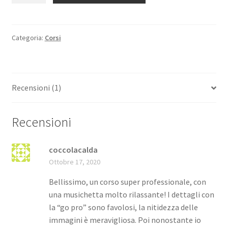
una
Gallina
quantità
Categoria:
Corsi
Recensioni (1)
Recensioni
coccolacalda
Ottobre 17, 2020
Bellissimo, un corso super professionale, con
una musichetta molto rilassante! I dettagli con
la “go pro” sono favolosi, la nitidezza delle
immagini è meravigliosa. Poi nonostante io