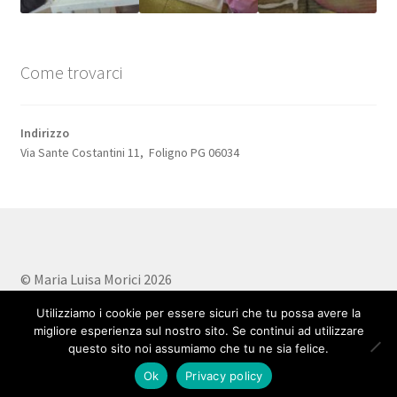
Come trovarci
Indirizzo
Via Sante Costantini 11, Foligno PG 06034
© Maria Luisa Morici 2026
Privacy Policy
Realizzato con WooCommerce
.
Utilizziamo i cookie per essere sicuri che tu possa avere la
migliore esperienza sul nostro sito. Se continui ad utilizzare
questo sito noi assumiamo che tu ne sia felice.
0
Ok
Privacy policy
Cerca:
Cerca