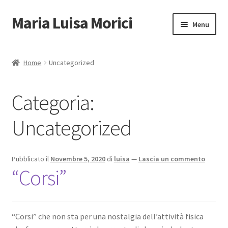
Maria Luisa Morici
Vai
Vai
Menu
alla
al
navigazione
contenuto
Homepage
Home
Uncategorized
Espandi
Video
il
Categoria:
menu
Espandi
Homeschooling
child
il
Uncategorized
menu
Espandi
Negozio
child
il
menu
Corsi Online
Pubblicato il
Novembre 5, 2020
di
luisa
—
Lascia un commento
child
“Corsi”
Libri Online
Contatti
“Corsi” che non sta per una nostalgia dell’attività fisica