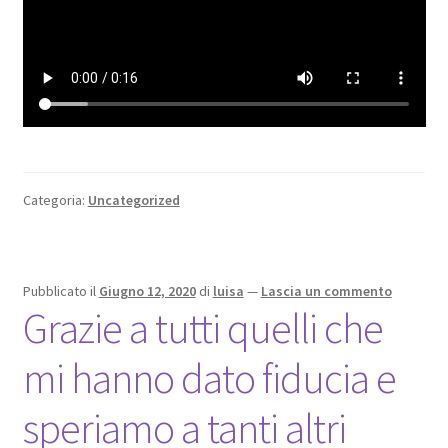
Categoria:
Uncategorized
Pubblicato il
Giugno 12, 2020
di
luisa
—
Lascia un commento
Grazie a tutti quelli che
mi hanno dato fiducia e
speriamo a tanti altri