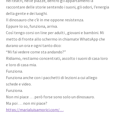
nei teatri, nelle piazze, dentro gli appartamenti a
raccontare delle storie sentendo i suoni, gli odori, l’energia
della gente e dei luoghi.
Il dinosauro che c’è in me oppone resistenza.
Eppure lo so, funziona, arriva.
Così tengo corsi on line per adulti , giovani e bambini. Mi
metto di fronte allo schermo in chiamate WhatsApp che
durano un ora e ogni tanto dico:
“Mi fai vedere come sta andando?”
Ridiamo, restiamo concentrati, ascolto i suoni di casa loro
e loro di casa mia.
Funziona.
Funziona anche con i pacchetti di lezioni a cui allego
schede e video.
Funziona.
Non mi piace … però forse sono solo un dinosauro.
Ma poi … non mi piace?
https://marialuisamorici.com/…