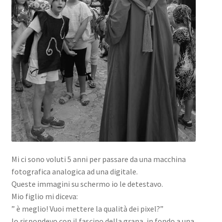
Mi ci sono voluti 5 anni per passare da una macchina
fotografica analogica ad una digitale.
Queste immagini su schermo io le detestavo.
Mio figlio mi diceva:
” è meglio! Vuoi mettere la qualità dei pixel?”
Io rispondevo con il fascino della grana, in fondo a una