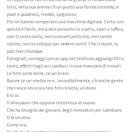
foto, nella sua anima c’è un punto una forma rotonda, il
pixel è quadrato, freddo, spigoloso.
Poi mi hanno comperato una macchina digitale. Certo con
questa è facile, mica devi pensarlo lo scatto, spari a raffica,
non ti costa nulla, non consumi pellicola, non cambi
rullino, non lo sviluppi per vedere com’è. Che ci vuole, lo
può fare chiunque.
Fotografi, correggi con un app nel telefono aggiungi filtri,
testo, effetti tagli poi spedisci. In una manciata di minuti.
Le foto sono belle, se sei bravo.
Buone se sei mediocre e , incredibilmente, c’è anche gente
che riesce ancora a fare foto brutte, un dono.
Ero io.
Il dinosauro che oppone resistenza al nuovo.
Che ha bisogno dei giovani, degli innovatori per cambiare.
O di un virus.
Come ora.
Mi rifiuto di accettare la segregazione improduttiva.