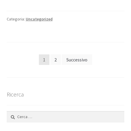
Categoria:
Uncategorized
Paginazione
1
2
Successivo
degli
articoli
Ricerca
Ricerca
per: