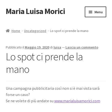
Maria Luisa Morici
Vai
Vai
Menu
alla
al
navigazione
contenuto
Homepage
Home
Uncategorized
Lo spot ci prende la mano
Espandi
Video
il
Pubblicato il
Maggio 19, 2020
di
luisa
—
Lascia un commento
menu
Espandi
Homeschooling
Lo spot ci prende la
child
il
menu
Espandi
Negozio
mano
child
il
menu
Corsi Online
child
Una campagna pubblicitaria così non si è mai vista sarà
Libri Online
forse un caso?
Se ne volete di più andate su
www.marialuisamorici.com
Contatti