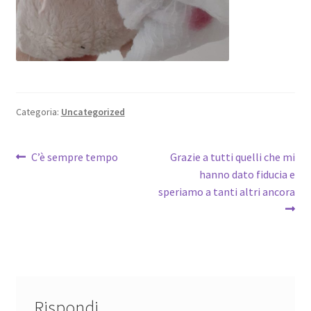
Categoria:
Uncategorized
Navigazione
Articolo
Articolo
C’è sempre tempo
Grazie a tutti quelli che mi
precedente:
successivo:
hanno dato fiducia e
articoli
speriamo a tanti altri ancora
Rispondi