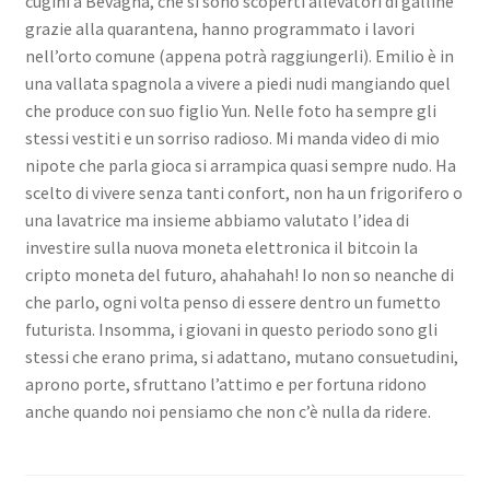
cugini a Bevagna, che si sono scoperti allevatori di galline
grazie alla quarantena, hanno programmato i lavori
nell’orto comune (appena potrà raggiungerli). Emilio è in
una vallata spagnola a vivere a piedi nudi mangiando quel
che produce con suo figlio Yun. Nelle foto ha sempre gli
stessi vestiti e un sorriso radioso. Mi manda video di mio
nipote che parla gioca si arrampica quasi sempre nudo. Ha
scelto di vivere senza tanti confort, non ha un frigorifero o
una lavatrice ma insieme abbiamo valutato l’idea di
investire sulla nuova moneta elettronica il bitcoin la
cripto moneta del futuro, ahahahah! Io non so neanche di
che parlo, ogni volta penso di essere dentro un fumetto
futurista. Insomma, i giovani in questo periodo sono gli
stessi che erano prima, si adattano, mutano consuetudini,
aprono porte, sfruttano l’attimo e per fortuna ridono
anche quando noi pensiamo che non c’è nulla da ridere.