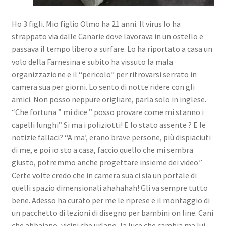
Ho 3 figli. Mio figlio Olmo ha 21 anni. Il virus lo ha
strappato via dalle Canarie dove lavorava in un ostello e
passava il tempo libero a surfare. Lo ha riportato a casa un
volo della Farnesina e subito ha vissuto la mala
organizzazione e il “pericolo” per ritrovarsi serrato in
camera sua per giorni. Lo sento di notte ridere con gli
amici. Non posso neppure origliare, parla solo in inglese.
“Che fortuna ” mi dice ” posso provare come mi stanno i
capelli lunghi” Si ma i poliziotti! E lo stato assente ? E le
notizie fallaci? “A ma’, erano brave persone, più dispiaciuti
di me, e poi io sto a casa, faccio quello che mi sembra
giusto, potremmo anche progettare insieme dei video.”
Certe volte credo che in camera sua ci sia un portale di
quelli spazio dimensionali ahahahah! Gli va sempre tutto
bene. Adesso ha curato per me le riprese e il montaggio di
un pacchetto di lezioni di disegno per bambini on line. Cani
che abbaiano, vicini che urlano, la luce che cambia ma lui