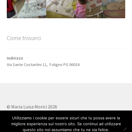
Come trovarci
Indirizzo
Via Sante Costantini 11, Foligno PG 06034
© Maria Luisa Morici 2026
Privacy Policy
Realizzato con WooCommerce
.
Utilizziamo i cookie per essere sicuri che tu possa avere la
migliore esperienza sul nostro sito. Se continui ad utilizzare
questo sito noi assumiamo che tu ne sia felice.