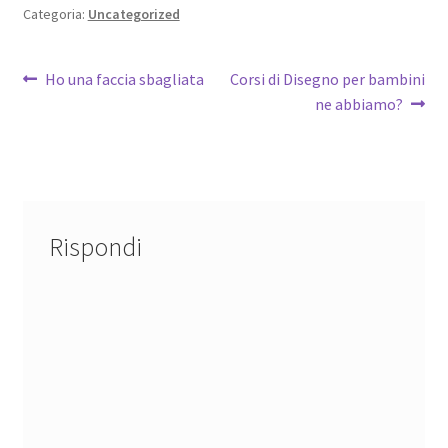
Categoria:
Uncategorized
Navigazione
Articolo
Articolo
Ho una faccia sbagliata
Corsi di Disegno per bambini
precedente:
successivo:
ne abbiamo?
articoli
Rispondi