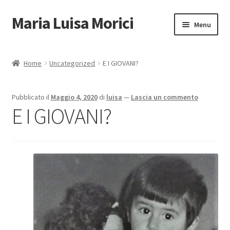
Maria Luisa Morici
Vai
Vai
Menu
alla
al
navigazione
contenuto
Homepage
Home
Uncategorized
E I GIOVANI?
Espandi
Video
il
Pubblicato il
Maggio 4, 2020
di
luisa
—
Lascia un commento
menu
Espandi
Homeschooling
E I GIOVANI?
child
il
menu
Espandi
Negozio
child
il
menu
Corsi Online
child
Libri Online
Contatti