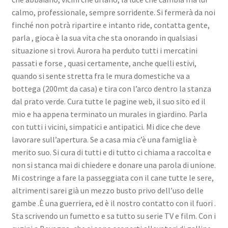
calmo, professionale, sempre sorridente. Si fermerà da noi
finché non potrà ripartire e intanto ride, contatta gente,
parla , gioca è la sua vita che sta onorando in qualsiasi
situazione si trovi. Aurora ha perduto tutti i mercatini
passati e forse , quasi certamente, anche quelli estivi,
quando si sente stretta fra le mura domestiche va a
bottega (200mt da casa) e tira con l’arco dentro la stanza
dal prato verde. Cura tutte le pagine web, il suo sito ed il
mio e ha appena terminato un murales in giardino. Parla
con tutti i vicini, simpatici e antipatici. Mi dice che deve
lavorare sull’apertura. Se a casa mia c’è una famiglia è
merito suo. Si cura di tutti e di tutto ci chiama a raccolta e
non si stanca mai di chiedere e donare una parola di unione.
Mi costringe a fare la passeggiata con il cane tutte le sere,
altrimenti sarei già un mezzo busto privo dell’uso delle
gambe .È una guerriera, ed è il nostro contatto con il fuori .
Sta scrivendo un fumetto e sa tutto su serie TV e film. Con i